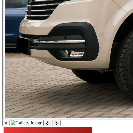
×
❮
❯